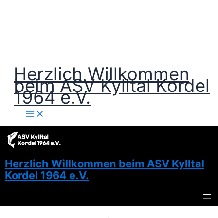
Zum
Inhalt
springen
Herzlich Willkommen
beim ASV Kylltal Kordel
1964 e.V.
Herzlich Willkommen beim ASV Kylltal
Kordel 1964 e.V.